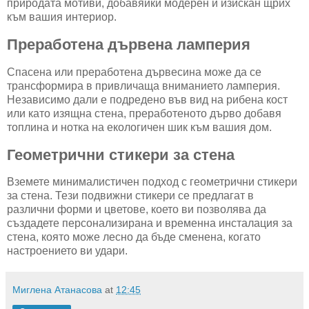
природата мотиви, добавяйки модерен и изискан щрих
към вашия интериор.
Преработена дървена ламперия
Спасена или преработена дървесина може да се
трансформира в привличаща вниманието ламперия.
Независимо дали е подредено във вид на рибена кост
или като изящна стена, преработеното дърво добавя
топлина и нотка на екологичен шик към вашия дом.
Геометрични стикери за стена
Вземете минималистичен подход с геометрични стикери
за стена. Тези подвижни стикери се предлагат в
различни форми и цветове, което ви позволява да
създадете персонализирана и временна инсталация за
стена, която може лесно да бъде сменена, когато
настроението ви удари.
Миглена Атанасова
at
12:45