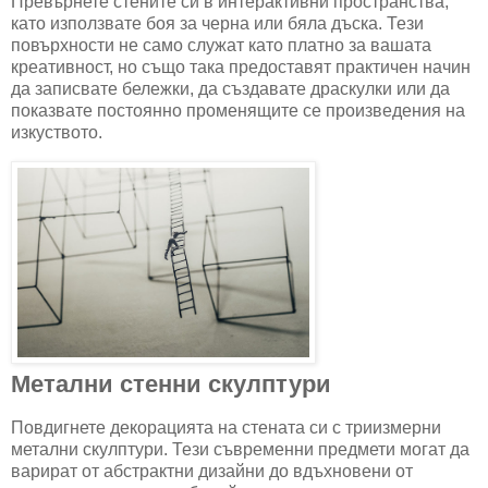
Превърнете стените си в интерактивни пространства,
като използвате боя за черна или бяла дъска. Тези
повърхности не само служат като платно за вашата
креативност, но също така предоставят практичен начин
да записвате бележки, да създавате драскулки или да
показвате постоянно променящите се произведения на
изкуството.
Метални стенни скулптури
Повдигнете декорацията на стената си с триизмерни
метални скулптури. Тези съвременни предмети могат да
варират от абстрактни дизайни до вдъхновени от