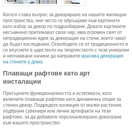
Когато става въпрос за декориране на нашите жилищни
пространства, ние често се обръщаме към картините
като избор за декор по подразбиране. Докато картините
несъмнено притежават своя чар, има огромен свят от
нетрадиционни идеи за декорация на стени, които чакат
да бъдат изследвани. Освободете се от традиционното и
се впуснете в царството на творчеството с тези уникални
и неочаквани начини да направите
красива декорация
на стените у дома
.
Плаващи рафтове като арт
инсталации
Прегърнете функционалността и естетиката, като
включите плаващи рафтове като динамична опция за
стенен декор. Подредете колекция от малки растения,
подбрани сувенири или лични артефакти на тези
рафтове, за да добавите персонализирано докосване
към вашето пространство.