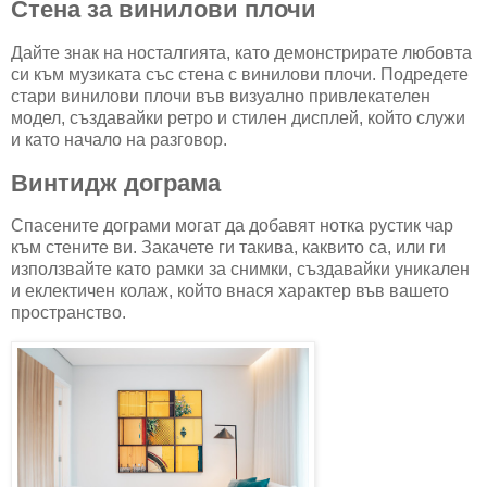
Стена за винилови плочи
Дайте знак на носталгията, като демонстрирате любовта
си към музиката със стена с винилови плочи. Подредете
стари винилови плочи във визуално привлекателен
модел, създавайки ретро и стилен дисплей, който служи
и като начало на разговор.
Винтидж дограма
Спасените дограми могат да добавят нотка рустик чар
към стените ви. Закачете ги такива, каквито са, или ги
използвайте като рамки за снимки, създавайки уникален
и еклектичен колаж, който внася характер във вашето
пространство.