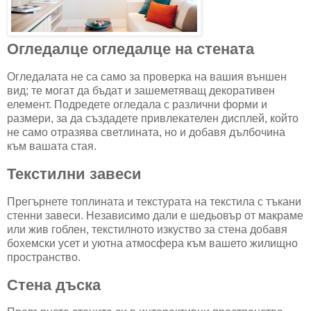
Огледалце огледалце на стената
Огледалата не са само за проверка на вашия външен
вид; те могат да бъдат и зашеметяващ декоративен
елемент. Подредете огледала с различни форми и
размери, за да създадете привлекателен дисплей, който
не само отразява светлината, но и добавя дълбочина
към вашата стая.
Текстилни завеси
Прегърнете топлината и текстурата на текстила с тъкани
стенни завеси. Независимо дали е шедьовър от макраме
или жив гоблен, текстилното изкуство за стена добавя
бохемски усет и уютна атмосфера към вашето жилищно
пространство.
Стена дъска